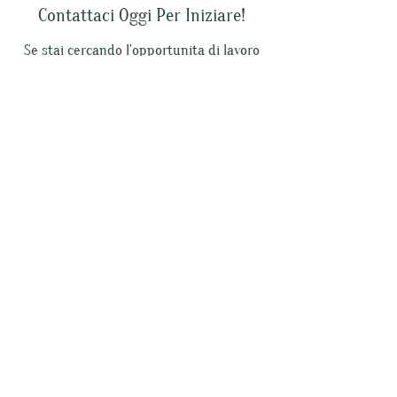
Contattaci Oggi Per Iniziare!
Se stai cercando l'opportunita di lavoro
giusta per te, carica il tuo CV su Eliwing
per mettere le
tue competenze sotto il riflettore!
E-mail:
consulting@eliwing.ch
Telefono:
+41 (0)79 923 36 21
Nome
Cognome
e-mail