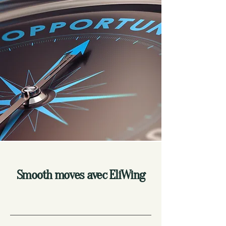
Smooth moves avec EliWing